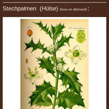
Stechpalmen (
Hülse
)
:
(houx en allemand)