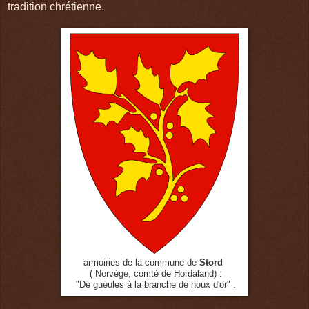
tradition chrétienne.
armoiries de la commune de
Stord
( Norvège, comté de Hordaland) :
"De gueules à la branche de houx d'or" .