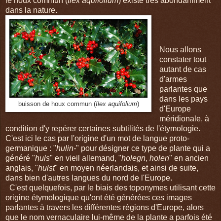
le houx commun (
Ilex aquifolium
) existe très abondamment
dans la nature.
Nous allons
constater tout
autant de cas
d'armes
parlantes que
dans les pays
buisson de houx commun (
Ilex aquifolium
)
d'Europe
méridionale, à
condition d'y repérer certaines subtilités de l'étymologie.
C'est ici le cas par l'origine d'un mot de langue proto-
germanique : "
hulin-
" pour désigner ce type de plante qui a
généré "
huls
" en vieil allemand, "
holegn
,
holen
" en ancien
anglais, "
hulst
" en moyen néerlandais, et ainsi de suite,
dans bien d'autres langues du nord de l'Europe.
C'est quelquefois, par le biais des toponymes utilisant cette
origine étymologique qu'ont été générées ces images
parlantes à travers les différentes régions d'Europe, alors
que le nom vernaculaire lui-même de la plante a parfois été