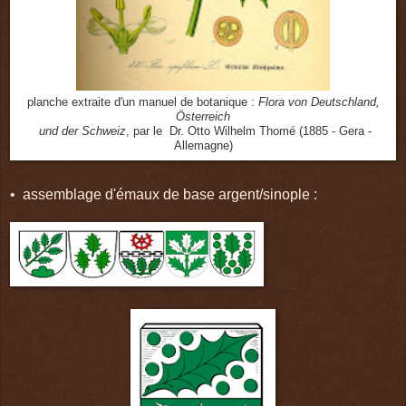
planche extraite d'un manuel de botanique :
Flora von Deutschland,
Österreich
und der Schweiz
, par le Dr. Otto Wilhelm Thomé (1885 - Gera -
Allemagne)
• assemblage d'émaux de base argent/sinople :