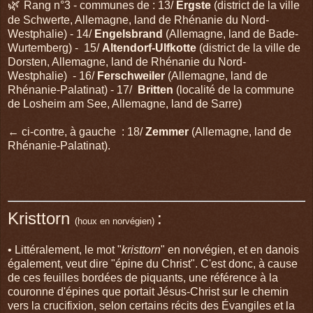
🌿
Rang n°3 - communes de : 13/
Ergste
(district de la ville
de Schwerte, Allemagne, land de Rhénanie du Nord-
Westphalie) - 14/
Engelsbrand
(Allemagne, land de Bade-
Wurtemberg) - 15/
Altendorf-Ulfkotte
(district de la ville de
Dorsten, Allemagne, land de Rhénanie du Nord-
Westphalie) - 16/
Ferschweiler
(Allemagne, land de
Rhénanie-Palatinat) - 17/
Britten
(localité de la commune
de Losheim am See, Allemagne, land de Sarre)
← ci-contre, à gauche : 18/
Zemmer
(Allemagne, land de
Rhénanie-Palatinat).
Kristtorn
:
(houx en norvégien)
• Littéralement, le mot "
kristtorn
" en norvégien, et en danois
également, veut dire "épine du Christ". C'est donc, à cause
de ces feuilles bordées de piquants, une référence à la
couronne d'épines que portait Jésus-Christ sur le chemin
vers la crucifixion, selon certains récits des Évangiles et la