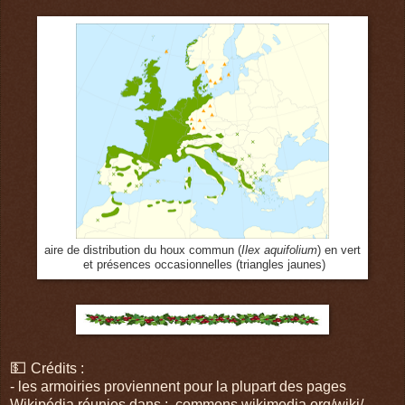
aire de distribution du houx commun (
Ilex aquifolium
) en vert
et présences occasionnelles (triangles jaunes)
💵
Crédits :
- les armoiries proviennent pour la plupart des pages
Wikipédia réunies dans : commons.wikimedia.org/wiki/