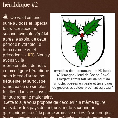
héraldique #2
🎄
Ce volet est une
suite au dossier "spécial
fêtes" consacré au
second symbole végétal,
après le sapin, de cette
période hivernale: le
houx (voir le volet
précédent →
ICI
). Nous y
avons vu la
représentation du houx
comme figure héraldique,
armoiries de la commune de
Hülsede
(Allemagne / land de Basse-Saxe)
sous forme d'arbre, peu
"D'argent à trois feuilles de houx de
fréquente, et surtout de
sinople, posées en pairle et trois baies
rameaux ou de simples
de gueules accolées brochant au cœur"
feuilles, dans les pays de
langue romane majoritaire.
Cette fois je vous propose de découvrir la même figure,
mais dans les pays de langues anglo-saxonne ou
germanique : là où la plante arbustive qui est à son origine: