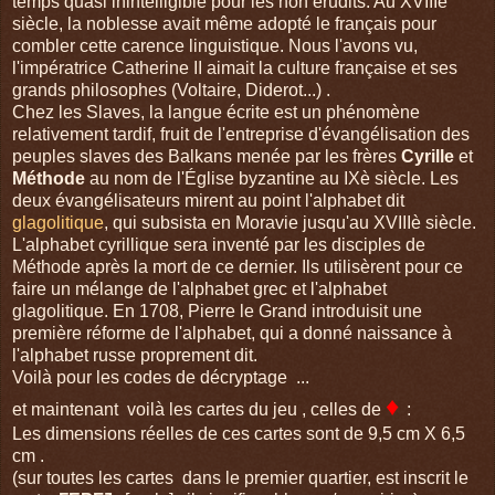
temps quasi inintelligible pour les non érudits. Au XVIIIe
siècle, la noblesse avait même adopté le français pour
combler cette carence linguistique. Nous l'avons vu,
l'impératrice Catherine II aimait la culture française et ses
grands
philosophes (Voltaire, Diderot...) .
Chez les Slaves, la langue écrite est un phénomène
relativement tardif, fruit de l'entreprise d'évangélisation des
peuples slaves des Balkans menée par les frères
Cyrille
et
Méthode
au nom de l'Église byzantine au IXè siècle. Les
deux évangélisateurs mirent au point l'alphabet dit
glagolitique
, qui subsista en Moravie jusqu'au XVIIIè siècle.
L'alphabet cyrillique sera inventé par les disciples de
Méthode après la mort de ce dernier. Ils utilisèrent pour ce
faire un mélange de l'alphabet grec et l'alphabet
glagolitique. En 1708, Pierre le Grand introduisit une
première réforme de l'alphabet, qui a donné naissance à
l'alphabet russe proprement dit.
Voilà pour les codes de décryptage ...
♦
et maintenant voilà les cartes du jeu , celles de
:
Les dimensions réelles de ces cartes sont de 9,5 cm X 6,5
cm .
(sur toutes les cartes dans le premier quartier, est inscrit le