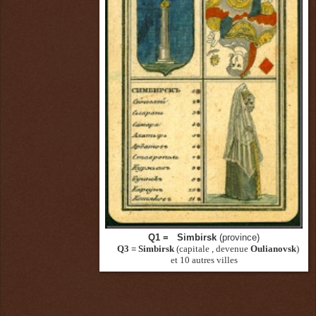
Q1 = Simbirsk
(province)
Q3 = Simbirsk
(capitale , devenue
Oulianovsk
)
et 10 autres villes