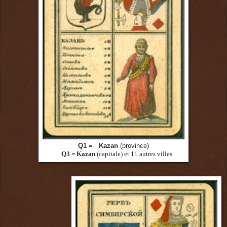
Q1 = Kazan
(province)
Q3 = Kazan
(capitale)
et 11 autres villes