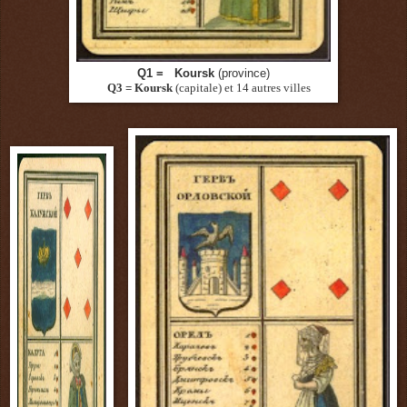
Q1 = Koursk
(province)
Q3 = Koursk
(capitale)
et 14 autres villes