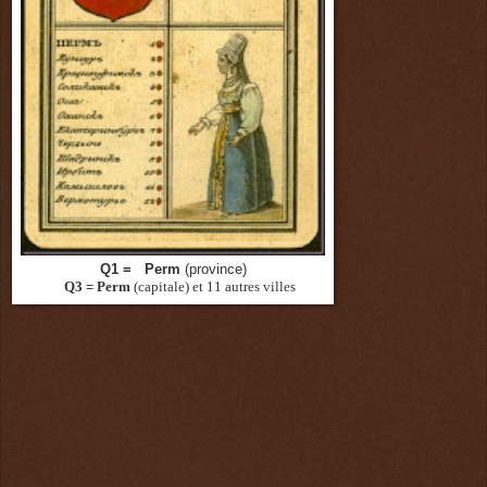
Q1 = Perm
(province)
Q3 = Perm
(capitale)
et 11 autres villes