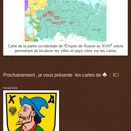
è
Carte de la partie occidentale de l'Empire de Russie au XVIII
siècle
permettant de localiser les villes et pays cités sur les cartes
♣
Prochainement , je vous présente les cartes de
:
ICI
Herald Dick