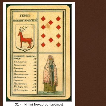
Q1 = Nijhni Novgorod
(province)