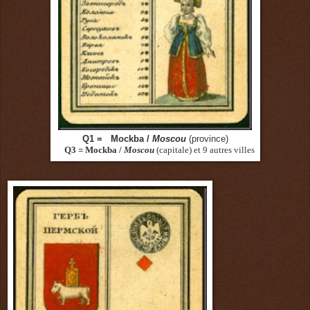
Q1 = Mockba /
Moscou
(province)
Q3 = Mockba /
Moscou
(capitale)
et 9 autres villes