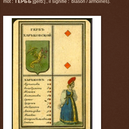
mot :
ГЕРБЪ
[gerb:] , il signifie : blason / armoiries).